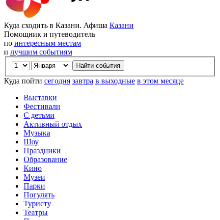
Куда сходить в Казани. Афиша
Казани
Помощник и путеводитель
по
интересным местам
и
лучшим событиям
Куда пойти
сегодня
завтра
в выходные
в этом месяце
Выставки
Фестивали
С детьми
Активный отдых
Музыка
Шоу
Праздники
Образование
Кино
Музеи
Парки
Погулять
Туристу
Театры