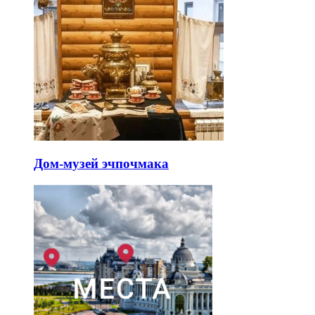
Дом-музей эчпочмака