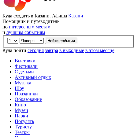
Куда сходить в Казани. Афиша
Казани
Помощник и путеводитель
по
интересным местам
и
лучшим событиям
Куда пойти
сегодня
завтра
в выходные
в этом месяце
Выставки
Фестивали
С детьми
Активный отдых
Музыка
Шоу
Праздники
Образование
Кино
Музеи
Парки
Погулять
Туристу
Театры