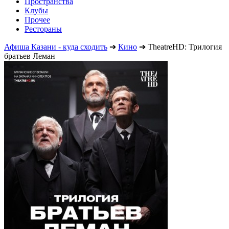
Пространства
Клубы
Прочее
Рестораны
Афиша Казани - куда сходить
➔
Кино
➔
TheatreHD: Трилогия
братьев Леман