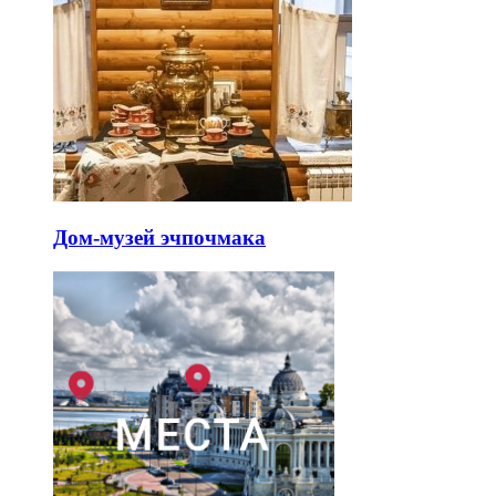
Дом-музей эчпочмака