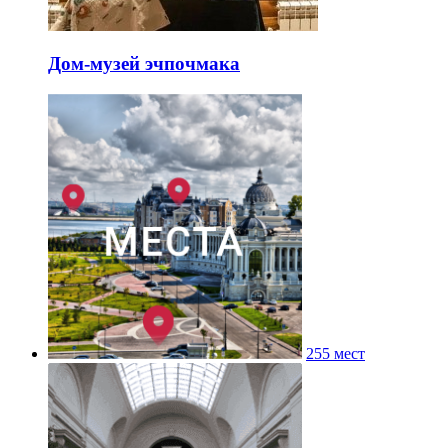
Дом-музей эчпочмака
255 мест