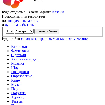
Куда сходить в Казани. Афиша
Казани
Помощник и путеводитель
по
интересным местам
и
лучшим событиям
Куда пойти
сегодня
завтра
в выходные
в этом месяце
Выставки
Фестивали
С детьми
Активный отдых
Музыка
Шоу
Праздники
Образование
Кино
Музеи
Парки
Погулять
Туристу
Театры