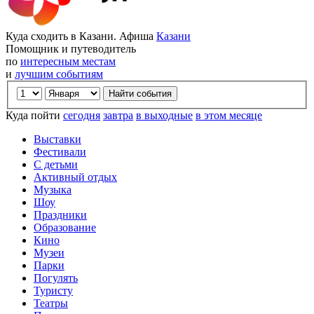
Куда сходить в Казани. Афиша
Казани
Помощник и путеводитель
по
интересным местам
и
лучшим событиям
Куда пойти
сегодня
завтра
в выходные
в этом месяце
Выставки
Фестивали
С детьми
Активный отдых
Музыка
Шоу
Праздники
Образование
Кино
Музеи
Парки
Погулять
Туристу
Театры