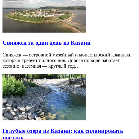
Свияжск за один день из Казани
Свияжск — островной музейный и монастырский комплекс,
который требует полного дня. Дорога по воде работает
сезонно, наземная — круглый год…
Голубые озёра из Казани: как спланировать
поездку