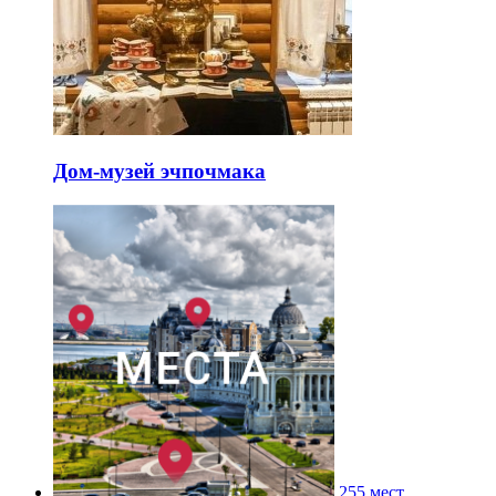
Дом-музей эчпочмака
255 мест