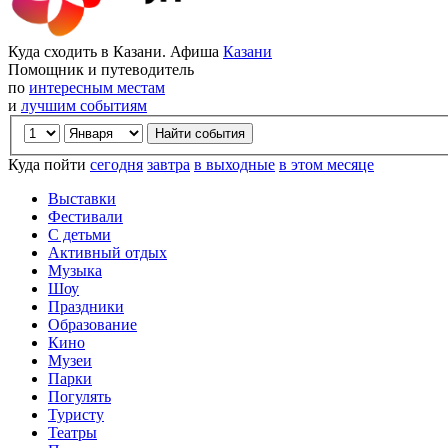
Куда сходить в Казани. Афиша
Казани
Помощник и путеводитель
по
интересным местам
и
лучшим событиям
Куда пойти
сегодня
завтра
в выходные
в этом месяце
Выставки
Фестивали
С детьми
Активный отдых
Музыка
Шоу
Праздники
Образование
Кино
Музеи
Парки
Погулять
Туристу
Театры