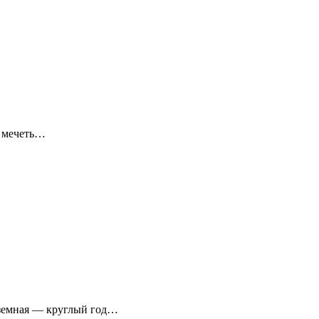
я мечеть…
аземная — круглый год…