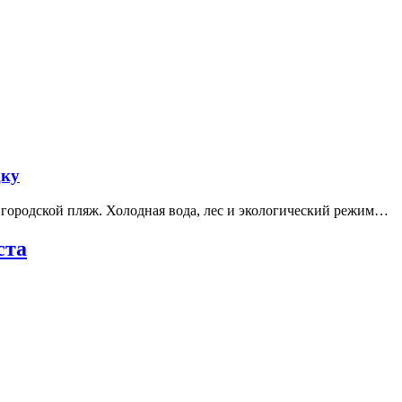
дку
е городской пляж. Холодная вода, лес и экологический режим…
ста