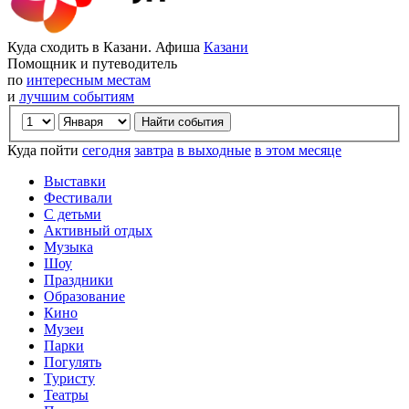
Куда сходить в Казани. Афиша
Казани
Помощник и путеводитель
по
интересным местам
и
лучшим событиям
Куда пойти
сегодня
завтра
в выходные
в этом месяце
Выставки
Фестивали
С детьми
Активный отдых
Музыка
Шоу
Праздники
Образование
Кино
Музеи
Парки
Погулять
Туристу
Театры