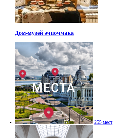
Дом-музей эчпочмака
255 мест