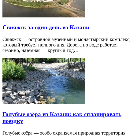
Свияжск за один день из Казани
Свияжск — островной музейный и монастырский комплекс,
который требует полного дня. Дорога по воде работает
сезонно, наземная — круглый год…
Голубые озёра из Казани: как спланировать
поездку
Голубые озёра — особо охраняемая природная территория,