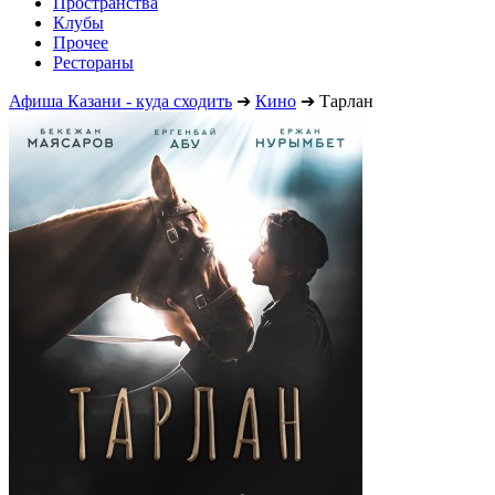
Пространства
Клубы
Прочее
Рестораны
Афиша Казани - куда сходить
➔
Кино
➔
Тарлан