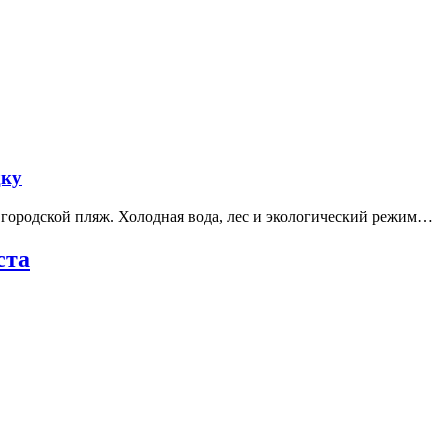
дку
е городской пляж. Холодная вода, лес и экологический режим…
ста