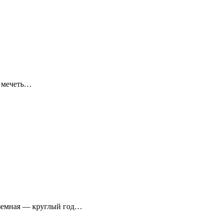
я мечеть…
аземная — круглый год…