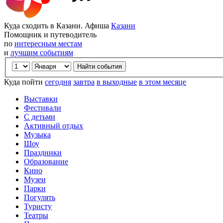
Куда сходить в Казани. Афиша
Казани
Помощник и путеводитель
по
интересным местам
и
лучшим событиям
Куда пойти
сегодня
завтра
в выходные
в этом месяце
Выставки
Фестивали
С детьми
Активный отдых
Музыка
Шоу
Праздники
Образование
Кино
Музеи
Парки
Погулять
Туристу
Театры