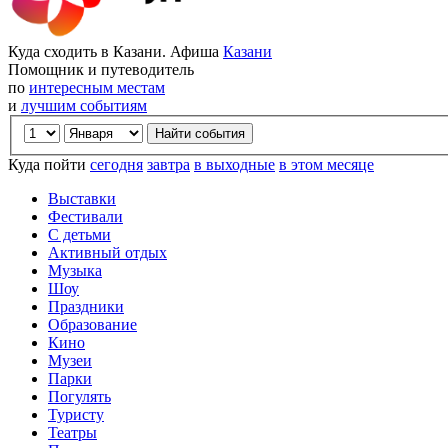
Куда сходить в Казани. Афиша
Казани
Помощник и путеводитель
по
интересным местам
и
лучшим событиям
Куда пойти
сегодня
завтра
в выходные
в этом месяце
Выставки
Фестивали
С детьми
Активный отдых
Музыка
Шоу
Праздники
Образование
Кино
Музеи
Парки
Погулять
Туристу
Театры