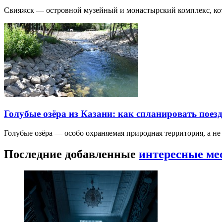
Свияжск — островной музейный и монастырский комплекс, кото
Голубые озёра из Казани: как спланировать поез
Голубые озёра — особо охраняемая природная территория, а н
Последние добавленные
интересные ме