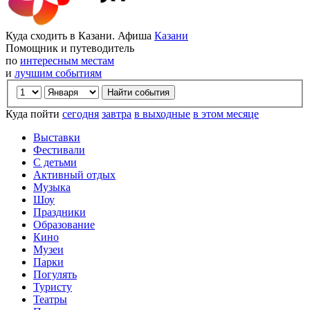
Куда сходить в Казани. Афиша
Казани
Помощник и путеводитель
по
интересным местам
и
лучшим событиям
Куда пойти
сегодня
завтра
в выходные
в этом месяце
Выставки
Фестивали
С детьми
Активный отдых
Музыка
Шоу
Праздники
Образование
Кино
Музеи
Парки
Погулять
Туристу
Театры