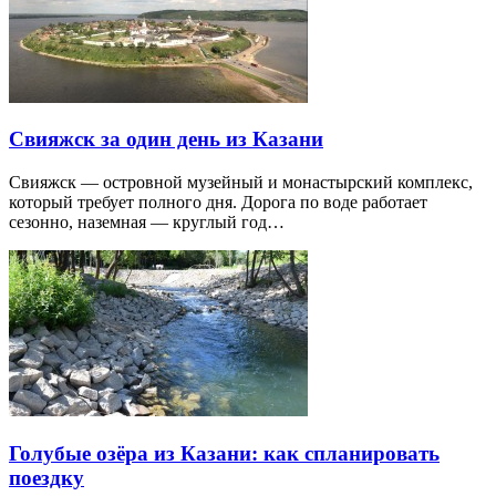
Свияжск за один день из Казани
Свияжск — островной музейный и монастырский комплекс,
который требует полного дня. Дорога по воде работает
сезонно, наземная — круглый год…
Голубые озёра из Казани: как спланировать
поездку