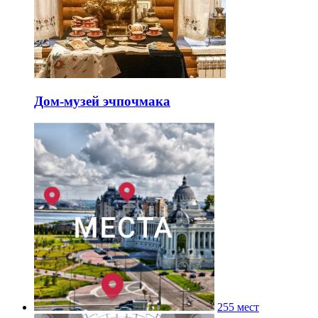
Дом-музей эчпочмака
255 мест