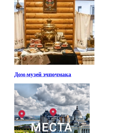
Дом-музей эчпочмака