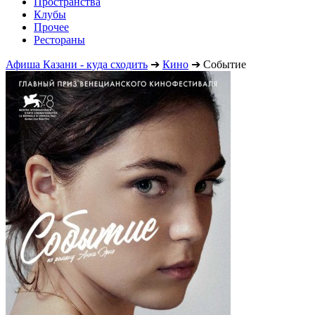
Пространства
Клубы
Прочее
Рестораны
Афиша Казани - куда сходить
➔
Кино
➔
Событие