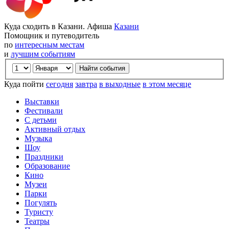
Куда сходить в Казани. Афиша
Казани
Помощник и путеводитель
по
интересным местам
и
лучшим событиям
Куда пойти
сегодня
завтра
в выходные
в этом месяце
Выставки
Фестивали
С детьми
Активный отдых
Музыка
Шоу
Праздники
Образование
Кино
Музеи
Парки
Погулять
Туристу
Театры