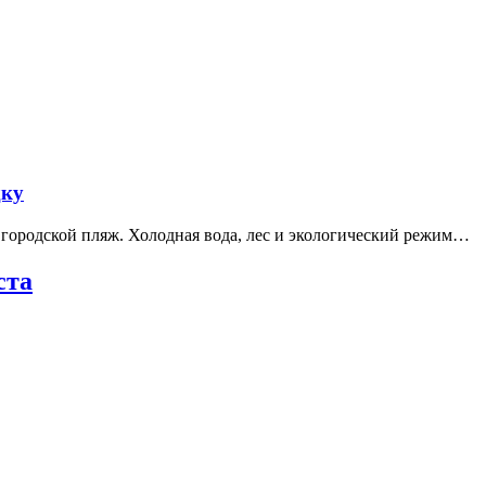
дку
е городской пляж. Холодная вода, лес и экологический режим…
ста