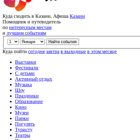
Куда сходить в Казани. Афиша
Казани
Помощник и путеводитель
по
интересным местам
и
лучшим событиям
Куда пойти
сегодня
завтра
в выходные
в этом месяце
Выставки
Фестивали
С детьми
Активный отдых
Музыка
Шоу
Праздники
Образование
Кино
Музеи
Парки
Погулять
Туристу
Театры