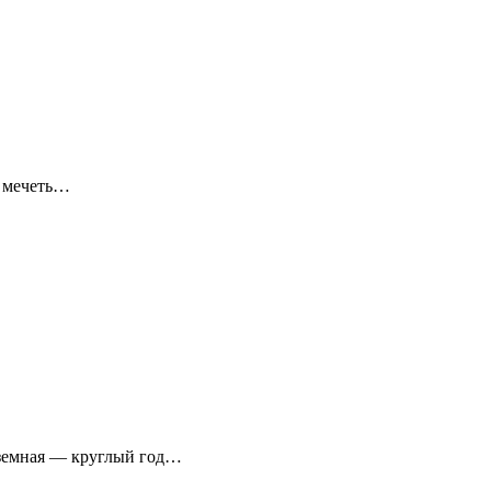
я мечеть…
аземная — круглый год…