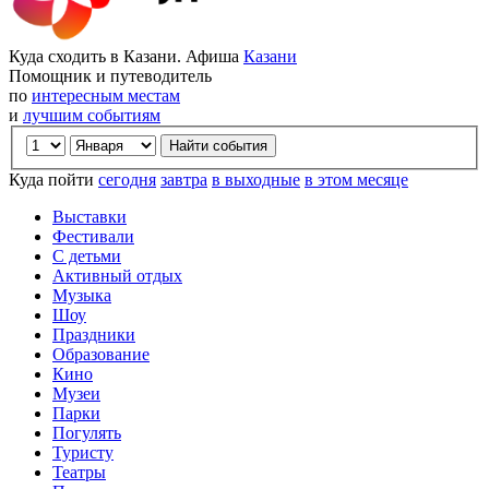
Куда сходить в Казани. Афиша
Казани
Помощник и путеводитель
по
интересным местам
и
лучшим событиям
Куда пойти
сегодня
завтра
в выходные
в этом месяце
Выставки
Фестивали
С детьми
Активный отдых
Музыка
Шоу
Праздники
Образование
Кино
Музеи
Парки
Погулять
Туристу
Театры