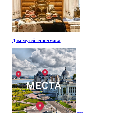
Дом-музей эчпочмака