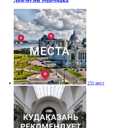
Дом-музей эчпочмака
255 мест