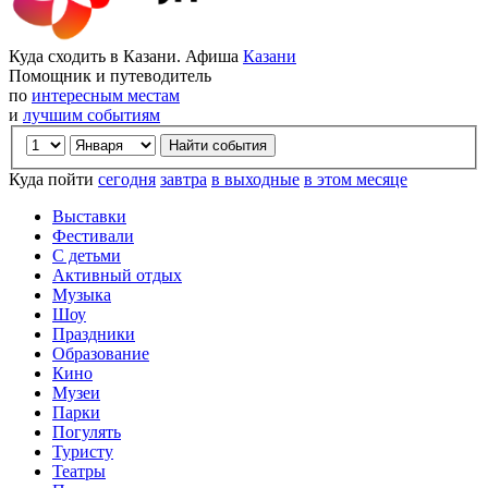
Куда сходить в Казани. Афиша
Казани
Помощник и путеводитель
по
интересным местам
и
лучшим событиям
Куда пойти
сегодня
завтра
в выходные
в этом месяце
Выставки
Фестивали
С детьми
Активный отдых
Музыка
Шоу
Праздники
Образование
Кино
Музеи
Парки
Погулять
Туристу
Театры