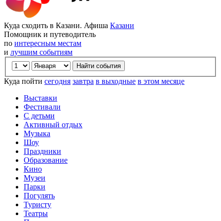
Куда сходить в Казани. Афиша
Казани
Помощник и путеводитель
по
интересным местам
и
лучшим событиям
Куда пойти
сегодня
завтра
в выходные
в этом месяце
Выставки
Фестивали
С детьми
Активный отдых
Музыка
Шоу
Праздники
Образование
Кино
Музеи
Парки
Погулять
Туристу
Театры