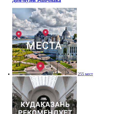
Дом-музей эчпочмака
255 мест