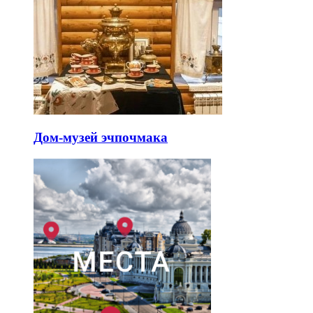
Дом-музей эчпочмака