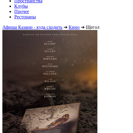
Пространства
Клубы
Прочее
Рестораны
Афиша Казани - куда сходить
➔
Кино
➔
Щегол