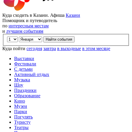
Куда сходить в Казани. Афиша
Казани
Помощник и путеводитель
по
интересным местам
и
лучшим событиям
Куда пойти
сегодня
завтра
в выходные
в этом месяце
Выставки
Фестивали
С детьми
Активный отдых
Музыка
Шоу
Праздники
Образование
Кино
Музеи
Парки
Погулять
Туристу
Театры