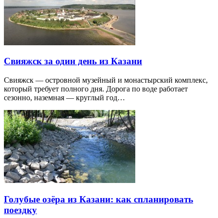
Свияжск за один день из Казани
Свияжск — островной музейный и монастырский комплекс,
который требует полного дня. Дорога по воде работает
сезонно, наземная — круглый год…
Голубые озёра из Казани: как спланировать
поездку