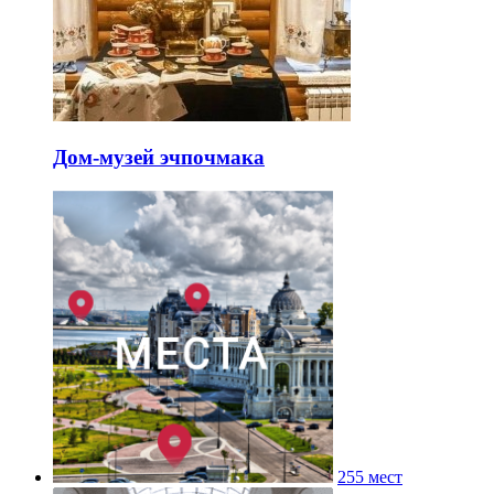
Дом-музей эчпочмака
255 мест