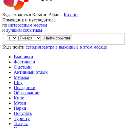
Куда сходить в Казани. Афиша
Казани
Помощник и путеводитель
по
интересным местам
и
лучшим событиям
Куда пойти
сегодня
завтра
в выходные
в этом месяце
Выставки
Фестивали
С детьми
Активный отдых
Музыка
Шоу
Праздники
Образование
Кино
Музеи
Парки
Погулять
Туристу
Театры