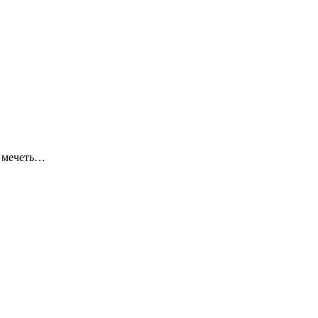
я мечеть…