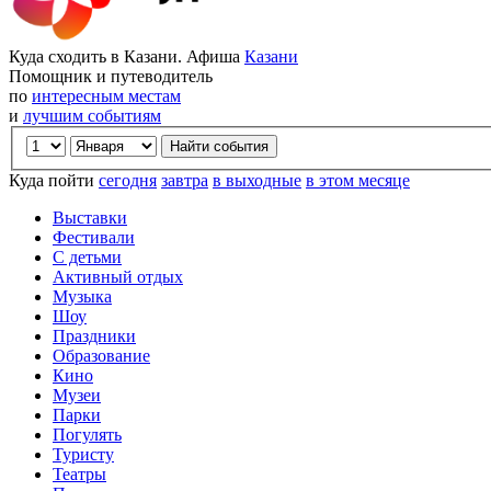
Куда сходить в Казани. Афиша
Казани
Помощник и путеводитель
по
интересным местам
и
лучшим событиям
Куда пойти
сегодня
завтра
в выходные
в этом месяце
Выставки
Фестивали
С детьми
Активный отдых
Музыка
Шоу
Праздники
Образование
Кино
Музеи
Парки
Погулять
Туристу
Театры