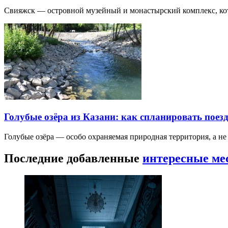
Свияжск — островной музейный и монастырский комплекс, кото
Голубые озёра из Казани: как спланировать поез
Голубые озёра — особо охраняемая природная территория, а н
Последние добавленные
интересные ме