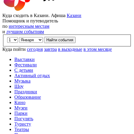
Куда сходить в Казани. Афиша
Казани
Помощник и путеводитель
по
интересным местам
и
лучшим событиям
Куда пойти
сегодня
завтра
в выходные
в этом месяце
Выставки
Фестивали
С детьми
Активный отдых
Музыка
Шоу
Праздники
Образование
Кино
Музеи
Парки
Погулять
Туристу
Театры