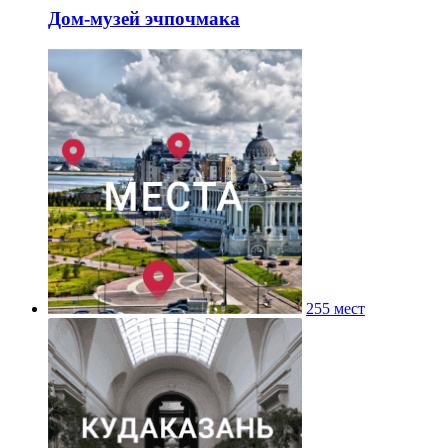
Дом-музей эчпочмака
255 мест