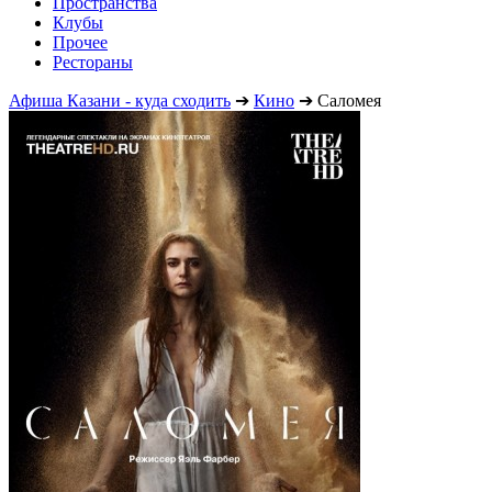
Пространства
Клубы
Прочее
Рестораны
Афиша Казани - куда сходить
➔
Кино
➔
Саломея