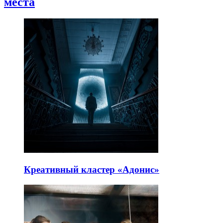
места
Креативный кластер «Адонис»