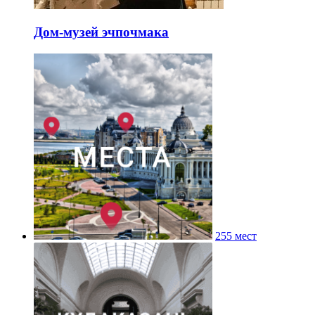
Дом-музей эчпочмака
255 мест