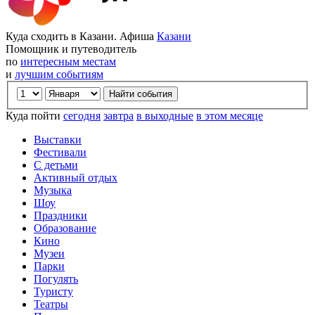
Куда сходить в Казани. Афиша
Казани
Помощник и путеводитель
по
интересным местам
и
лучшим событиям
Куда пойти
сегодня
завтра
в выходные
в этом месяце
Выставки
Фестивали
С детьми
Активный отдых
Музыка
Шоу
Праздники
Образование
Кино
Музеи
Парки
Погулять
Туристу
Театры