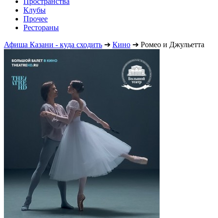
Пространства
Клубы
Прочее
Рестораны
Афиша Казани - куда сходить
➔
Кино
➔
Ромео и Джульетта