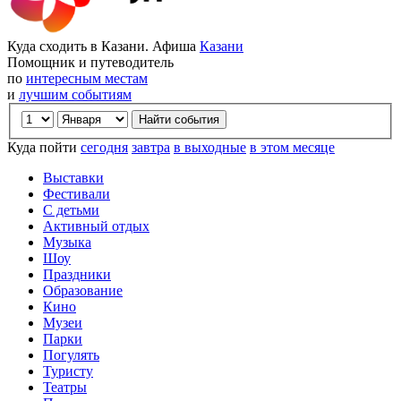
Куда сходить в Казани. Афиша
Казани
Помощник и путеводитель
по
интересным местам
и
лучшим событиям
Куда пойти
сегодня
завтра
в выходные
в этом месяце
Выставки
Фестивали
С детьми
Активный отдых
Музыка
Шоу
Праздники
Образование
Кино
Музеи
Парки
Погулять
Туристу
Театры