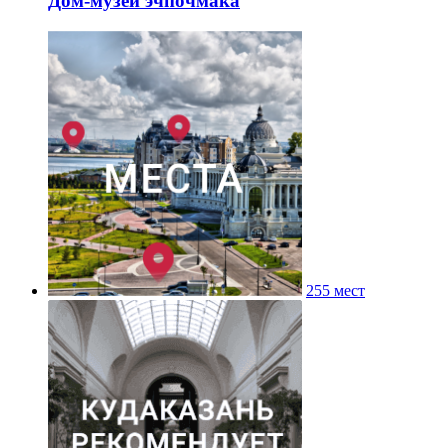
Дом-музей эчпочмака
255 мест