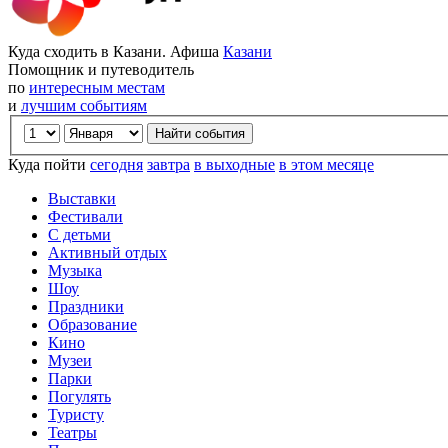
Куда сходить в Казани. Афиша
Казани
Помощник и путеводитель
по
интересным местам
и
лучшим событиям
Куда пойти
сегодня
завтра
в выходные
в этом месяце
Выставки
Фестивали
С детьми
Активный отдых
Музыка
Шоу
Праздники
Образование
Кино
Музеи
Парки
Погулять
Туристу
Театры