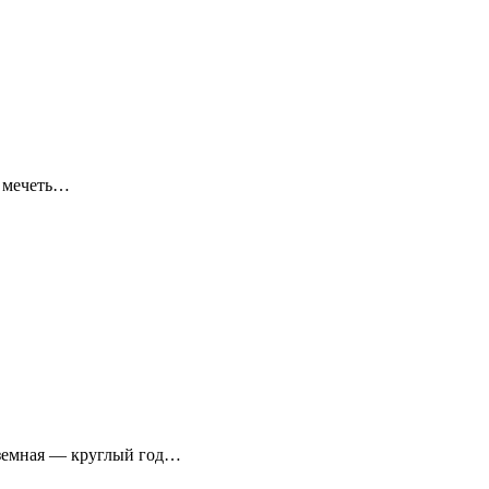
я мечеть…
аземная — круглый год…