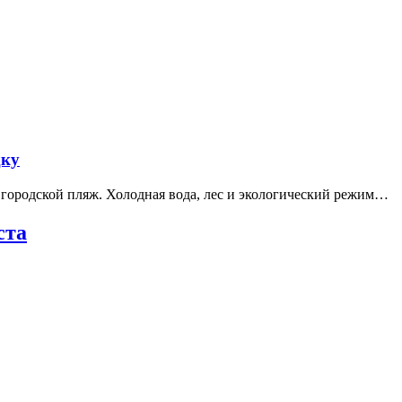
дку
е городской пляж. Холодная вода, лес и экологический режим…
ста