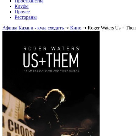
Пространства
Клубы
Прочее
Рестораны
Афиша Казани - куда сходить
➔
Кино
➔
Roger Waters Us + The