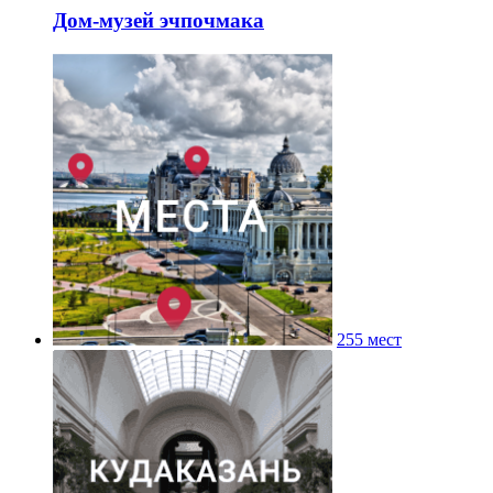
Дом-музей эчпочмака
255 мест