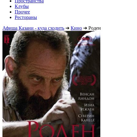
Пространства
Клубы
Прочее
Рестораны
Афиша Казани - куда сходить
➔
Кино
➔
Роден