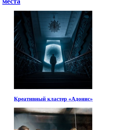
места
Креативный кластер «Адонис»