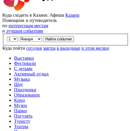
Куда сходить в Казани. Афиша
Казани
Помощник и путеводитель
по
интересным местам
и
лучшим событиям
Куда пойти
сегодня
завтра
в выходные
в этом месяце
Выставки
Фестивали
С детьми
Активный отдых
Музыка
Шоу
Праздники
Образование
Кино
Музеи
Парки
Погулять
Туристу
Театры