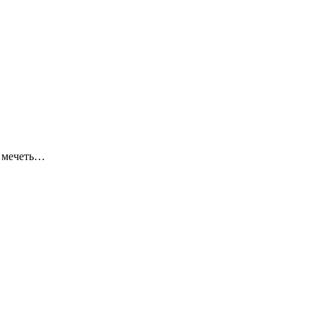
я мечеть…