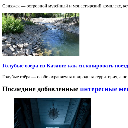
Свияжск — островной музейный и монастырский комплекс, кото
Голубые озёра из Казани: как спланировать поез
Голубые озёра — особо охраняемая природная территория, а н
Последние добавленные
интересные ме