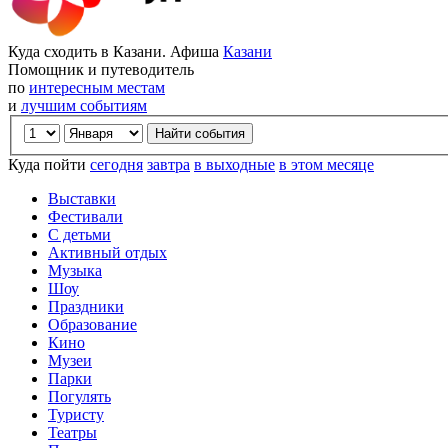
Куда сходить в Казани. Афиша
Казани
Помощник и путеводитель
по
интересным местам
и
лучшим событиям
Куда пойти
сегодня
завтра
в выходные
в этом месяце
Выставки
Фестивали
С детьми
Активный отдых
Музыка
Шоу
Праздники
Образование
Кино
Музеи
Парки
Погулять
Туристу
Театры