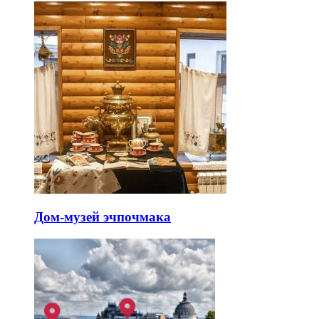
Дом-музей эчпочмака