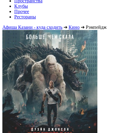
Пространства
Клубы
Прочее
Рестораны
Афиша Казани - куда сходить
➔
Кино
➔
Рэмпейдж