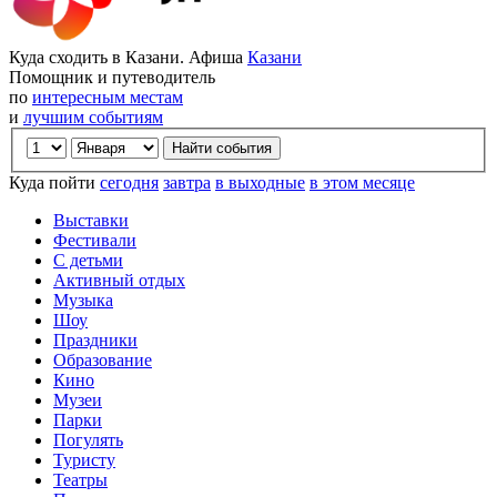
Куда сходить в Казани. Афиша
Казани
Помощник и путеводитель
по
интересным местам
и
лучшим событиям
Куда пойти
сегодня
завтра
в выходные
в этом месяце
Выставки
Фестивали
С детьми
Активный отдых
Музыка
Шоу
Праздники
Образование
Кино
Музеи
Парки
Погулять
Туристу
Театры