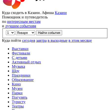
Куда сходить в Казани. Афиша
Казани
Помощник и путеводитель
по
интересным местам
и
лучшим событиям
Куда пойти
сегодня
завтра
в выходные
в этом месяце
Выставки
Фестивали
С детьми
Активный отдых
Музыка
Шоу
Праздники
Образование
Кино
Музеи
Парки
Погулять
Туристу
Театры