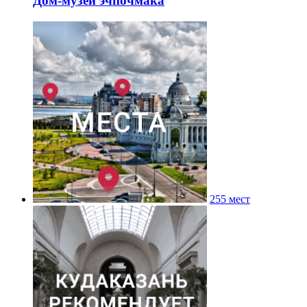
Дом-музей эчпочмака
255 мест