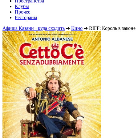
Пространства
Клубы
Прочее
Рестораны
Афиша Казани - куда сходить
➔
Кино
➔
RIFF: Король в законе