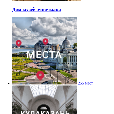
Дом-музей эчпочмака
255 мест