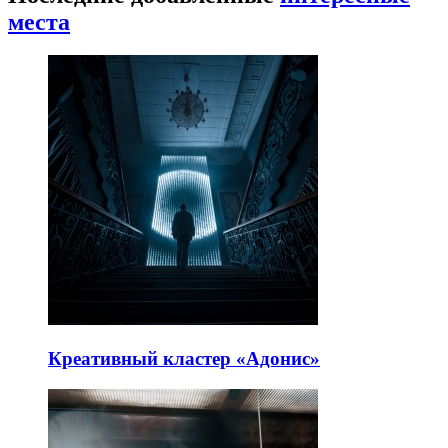
места
Креативный кластер «Адонис»