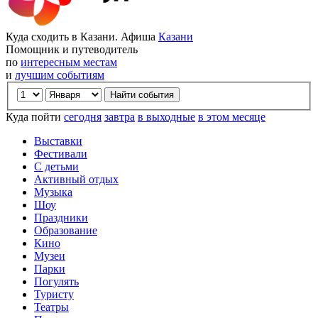
Куда сходить в Казани. Афиша
Казани
Помощник и путеводитель
по
интересным местам
и
лучшим событиям
Куда пойти
сегодня
завтра
в выходные
в этом месяце
Выставки
Фестивали
С детьми
Активный отдых
Музыка
Шоу
Праздники
Образование
Кино
Музеи
Парки
Погулять
Туристу
Театры