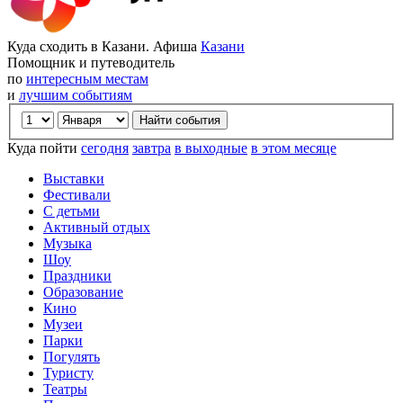
Куда сходить в Казани. Афиша
Казани
Помощник и путеводитель
по
интересным местам
и
лучшим событиям
Куда пойти
сегодня
завтра
в выходные
в этом месяце
Выставки
Фестивали
С детьми
Активный отдых
Музыка
Шоу
Праздники
Образование
Кино
Музеи
Парки
Погулять
Туристу
Театры