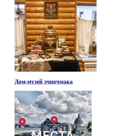
Дом-музей эчпочмака