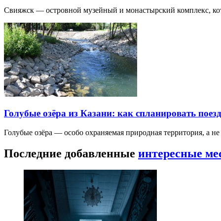
Свияжск — островной музейный и монастырский комплекс, кото
Голубые озёра из Казани: как спланировать поез
Голубые озёра — особо охраняемая природная территория, а н
Последние добавленные
интересные ме