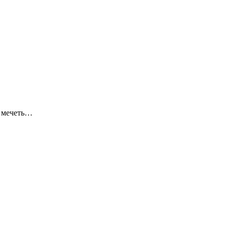
я мечеть…