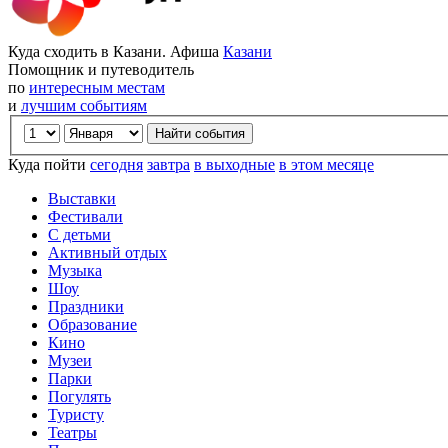
Куда сходить в Казани. Афиша
Казани
Помощник и путеводитель
по
интересным местам
и
лучшим событиям
Куда пойти
сегодня
завтра
в выходные
в этом месяце
Выставки
Фестивали
С детьми
Активный отдых
Музыка
Шоу
Праздники
Образование
Кино
Музеи
Парки
Погулять
Туристу
Театры