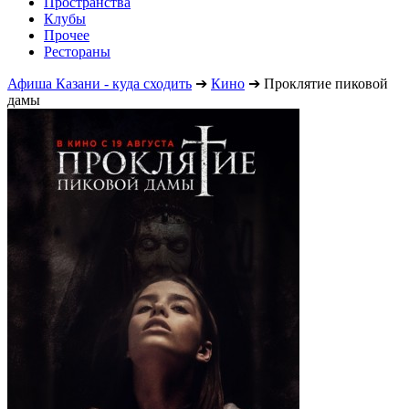
Пространства
Клубы
Прочее
Рестораны
Афиша Казани - куда сходить
➔
Кино
➔
Проклятие пиковой
дамы