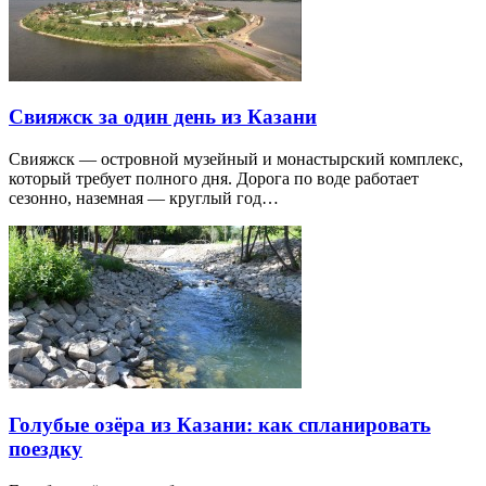
Свияжск за один день из Казани
Свияжск — островной музейный и монастырский комплекс,
который требует полного дня. Дорога по воде работает
сезонно, наземная — круглый год…
Голубые озёра из Казани: как спланировать
поездку