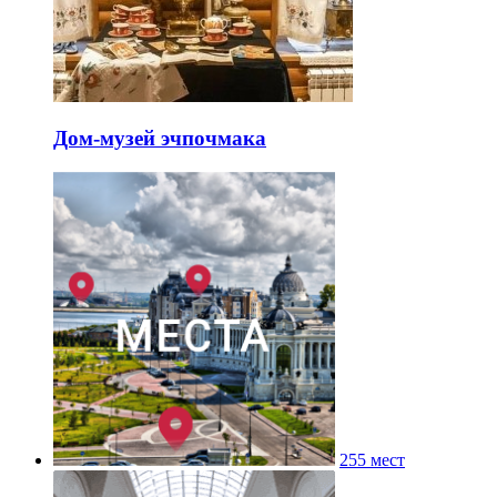
Дом-музей эчпочмака
255 мест