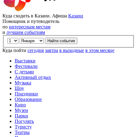
Куда сходить в Казани. Афиша
Казани
Помощник и путеводитель
по
интересным местам
и
лучшим событиям
Куда пойти
сегодня
завтра
в выходные
в этом месяце
Выставки
Фестивали
С детьми
Активный отдых
Музыка
Шоу
Праздники
Образование
Кино
Музеи
Парки
Погулять
Туристу
Театры