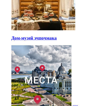
Дом-музей эчпочмака