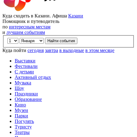
Куда сходить в Казани. Афиша
Казани
Помощник и путеводитель
по
интересным местам
и
лучшим событиям
Куда пойти
сегодня
завтра
в выходные
в этом месяце
Выставки
Фестивали
С детьми
Активный отдых
Музыка
Шоу
Праздники
Образование
Кино
Музеи
Парки
Погулять
Туристу
Театры