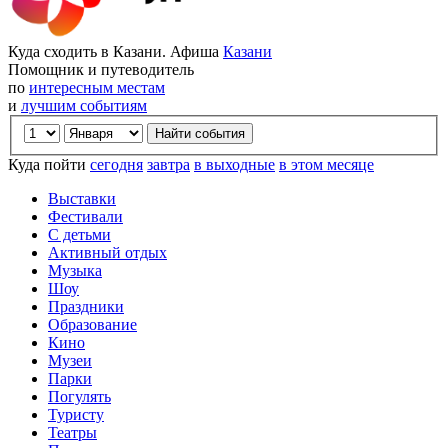
Куда сходить в Казани. Афиша
Казани
Помощник и путеводитель
по
интересным местам
и
лучшим событиям
Куда пойти
сегодня
завтра
в выходные
в этом месяце
Выставки
Фестивали
С детьми
Активный отдых
Музыка
Шоу
Праздники
Образование
Кино
Музеи
Парки
Погулять
Туристу
Театры