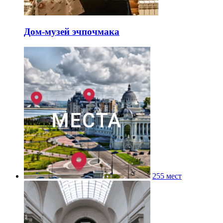
Дом-музей эчпочмака
255 мест