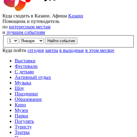
Куда сходить в Казани. Афиша
Казани
Помощник и путеводитель
по
интересным местам
и
лучшим событиям
Куда пойти
сегодня
завтра
в выходные
в этом месяце
Выставки
Фестивали
С детьми
Активный отдых
Музыка
Шоу
Праздники
Образование
Кино
Музеи
Парки
Погулять
Туристу
Театры