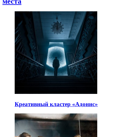
места
Креативный кластер «Адонис»