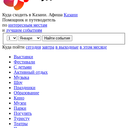
Куда сходить в Казани. Афиша
Казани
Помощник и путеводитель
по
интересным местам
и
лучшим событиям
Куда пойти
сегодня
завтра
в выходные
в этом месяце
Выставки
Фестивали
С детьми
Активный отдых
Музыка
Шоу
Праздники
Образование
Кино
Музеи
Парки
Погулять
Туристу
Театры