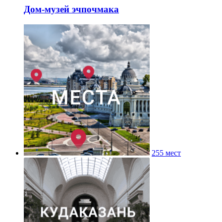
Дом-музей эчпочмака
255 мест