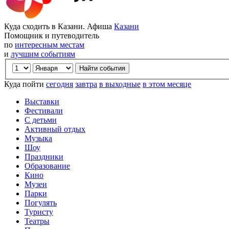
Куда сходить в Казани. Афиша
Казани
Помощник и путеводитель
по
интересным местам
и
лучшим событиям
Куда пойти
сегодня
завтра
в выходные
в этом месяце
Выставки
Фестивали
С детьми
Активный отдых
Музыка
Шоу
Праздники
Образование
Кино
Музеи
Парки
Погулять
Туристу
Театры