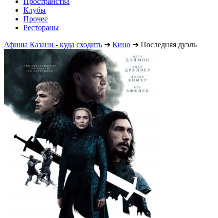
Пространства
Клубы
Прочее
Рестораны
Афиша Казани - куда сходить
➔
Кино
➔
Последняя дуэль