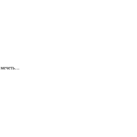
я мечеть…