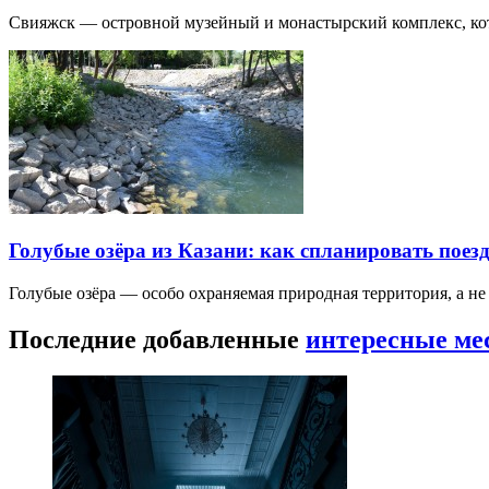
Свияжск — островной музейный и монастырский комплекс, кото
Голубые озёра из Казани: как спланировать поез
Голубые озёра — особо охраняемая природная территория, а н
Последние добавленные
интересные ме