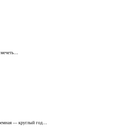
я мечеть…
аземная — круглый год…