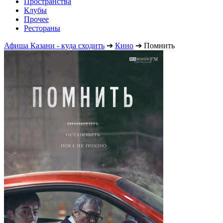
Пространства
Клубы
Прочее
Рестораны
Афиша Казани - куда сходить
➔
Кино
➔
Помнить