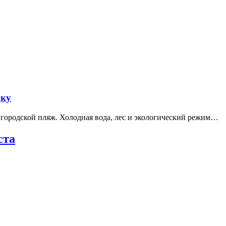
дку
е городской пляж. Холодная вода, лес и экологический режим…
ста