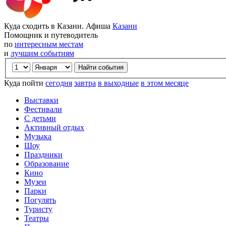
Куда сходить в Казани. Афиша
Казани
Помощник и путеводитель
по
интересным местам
и
лучшим событиям
Куда пойти
сегодня
завтра
в выходные
в этом месяце
Выставки
Фестивали
С детьми
Активный отдых
Музыка
Шоу
Праздники
Образование
Кино
Музеи
Парки
Погулять
Туристу
Театры