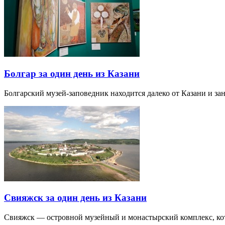
Болгар за один день из Казани
Болгарский музей-заповедник находится далеко от Казани и за
Свияжск за один день из Казани
Свияжск — островной музейный и монастырский комплекс, кото