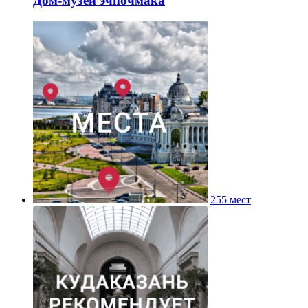
Дом-музей эчпочмака
255 мест