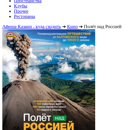
Пространства
Клубы
Прочее
Рестораны
Афиша Казани - куда сходить
➔
Кино
➔
Полёт над Россией