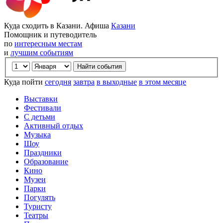
Куда сходить в Казани. Афиша
Казани
Помощник и путеводитель
по
интересным местам
и
лучшим событиям
Куда пойти
сегодня
завтра
в выходные
в этом месяце
Выставки
Фестивали
С детьми
Активный отдых
Музыка
Шоу
Праздники
Образование
Кино
Музеи
Парки
Погулять
Туристу
Театры