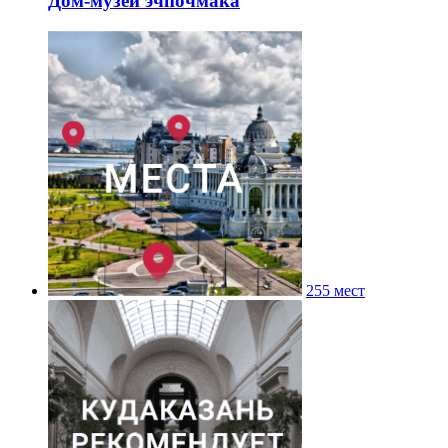
Дом-музей эчпочмака
255 мест