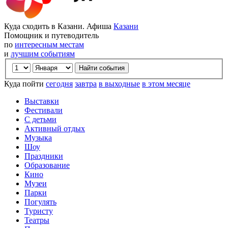
Куда сходить в Казани. Афиша
Казани
Помощник и путеводитель
по
интересным местам
и
лучшим событиям
Куда пойти
сегодня
завтра
в выходные
в этом месяце
Выставки
Фестивали
С детьми
Активный отдых
Музыка
Шоу
Праздники
Образование
Кино
Музеи
Парки
Погулять
Туристу
Театры