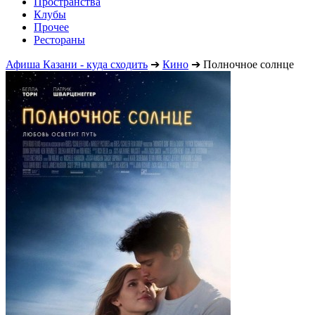
Пространства
Клубы
Прочее
Рестораны
Афиша Казани - куда сходить
➔
Кино
➔
Полночное солнце