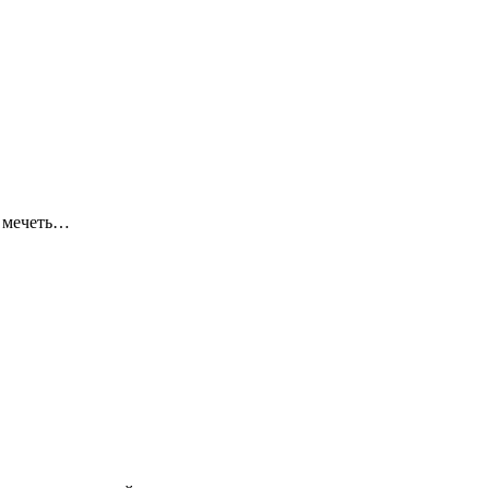
я мечеть…