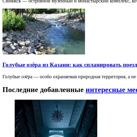
Свияжск — островной музейный и монастырский комплекс, кото
Голубые озёра из Казани: как спланировать поез
Голубые озёра — особо охраняемая природная территория, а н
Последние добавленные
интересные ме