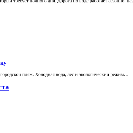
рый требует полного дня. Дорога по воде работает сезонно, н
дку
е городской пляж. Холодная вода, лес и экологический режим…
ста