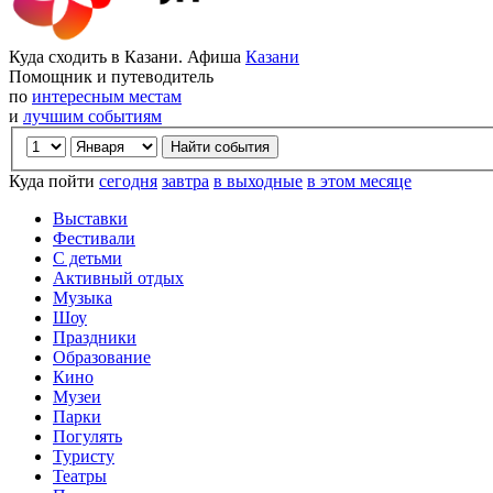
Куда сходить в Казани. Афиша
Казани
Помощник и путеводитель
по
интересным местам
и
лучшим событиям
Куда пойти
сегодня
завтра
в выходные
в этом месяце
Выставки
Фестивали
С детьми
Активный отдых
Музыка
Шоу
Праздники
Образование
Кино
Музеи
Парки
Погулять
Туристу
Театры