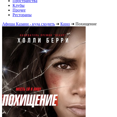
Пространства
Клубы
Прочее
Рестораны
Афиша Казани - куда сходить
➔
Кино
➔
Похищение