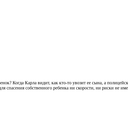
нок? ​Когда Карла видит, как кто-то увозит ее сына, а полицейск
м для спасения собственного ребенка ни скорости, ни риски не им