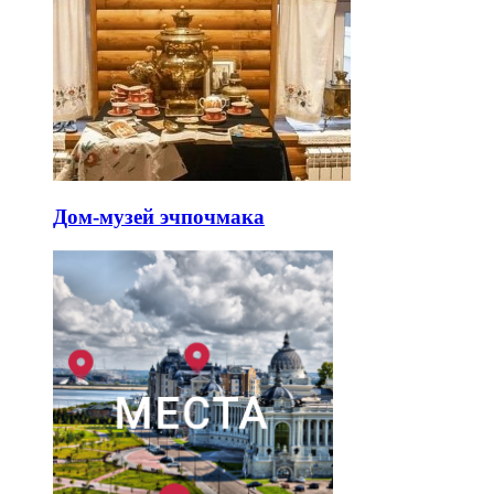
Дом-музей эчпочмака