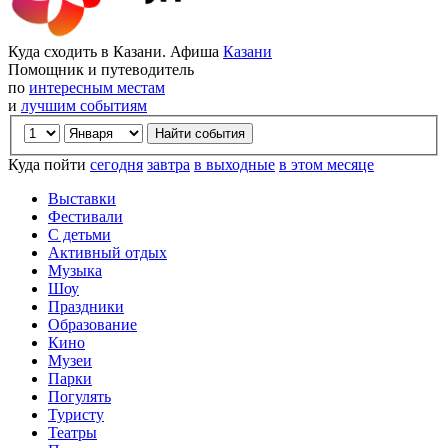
Куда сходить в Казани. Афиша
Казани
Помощник и путеводитель
по
интересным местам
и
лучшим событиям
Куда пойти
сегодня
завтра
в выходные
в этом месяце
Выставки
Фестивали
С детьми
Активный отдых
Музыка
Шоу
Праздники
Образование
Кино
Музеи
Парки
Погулять
Туристу
Театры