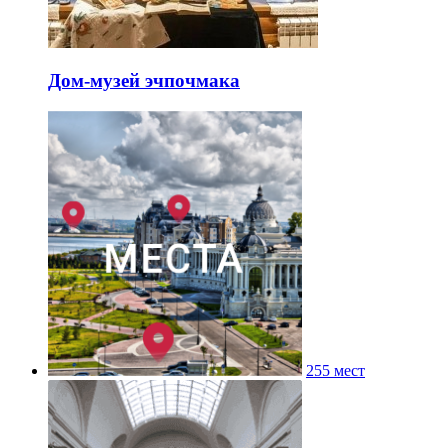
Дом-музей эчпочмака
255 мест