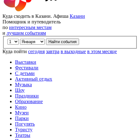
Куда сходить в Казани. Афиша
Казани
Помощник и путеводитель
по
интересным местам
и
лучшим событиям
Куда пойти
сегодня
завтра
в выходные
в этом месяце
Выставки
Фестивали
С детьми
Активный отдых
Музыка
Шоу
Праздники
Образование
Кино
Музеи
Парки
Погулять
Туристу
Театры