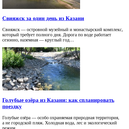
Свияжск за один день из Казани
Свияжск — островной музейный и монастырский комплекс,
который требует полного дня. Дорога по воде работает
сезонно, наземная — круглый год…
Голубые озёра из Казани: как спланировать
поездку
Голубые озёра — особо охраняемая природная территория,
а не городской пляж. Холодная вода, лес и экологический
режим…