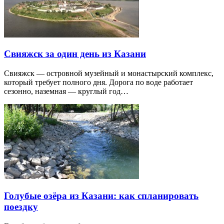
Свияжск за один день из Казани
Свияжск — островной музейный и монастырский комплекс,
который требует полного дня. Дорога по воде работает
сезонно, наземная — круглый год…
Голубые озёра из Казани: как спланировать
поездку