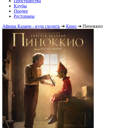
Пространства
Клубы
Прочее
Рестораны
Афиша Казани - куда сходить
➔
Кино
➔
Пиноккио