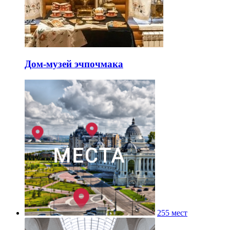
Дом-музей эчпочмака
255 мест