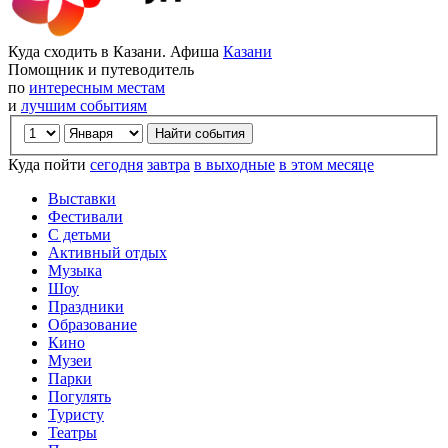
Куда сходить в Казани. Афиша
Казани
Помощник и путеводитель
по
интересным местам
и
лучшим событиям
Куда пойти
сегодня
завтра
в выходные
в этом месяце
Выставки
Фестивали
С детьми
Активный отдых
Музыка
Шоу
Праздники
Образование
Кино
Музеи
Парки
Погулять
Туристу
Театры