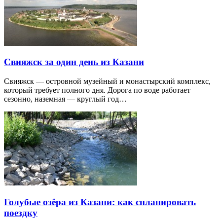
Свияжск за один день из Казани
Свияжск — островной музейный и монастырский комплекс,
который требует полного дня. Дорога по воде работает
сезонно, наземная — круглый год…
Голубые озёра из Казани: как спланировать
поездку