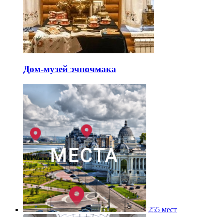
Дом-музей эчпочмака
255 мест