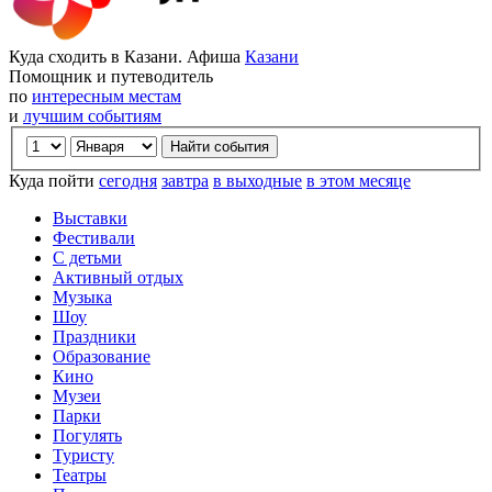
Куда сходить в Казани. Афиша
Казани
Помощник и путеводитель
по
интересным местам
и
лучшим событиям
Куда пойти
сегодня
завтра
в выходные
в этом месяце
Выставки
Фестивали
С детьми
Активный отдых
Музыка
Шоу
Праздники
Образование
Кино
Музеи
Парки
Погулять
Туристу
Театры