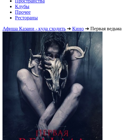
Пространства
Клубы
Прочее
Рестораны
Афиша Казани - куда сходить
➔
Кино
➔
Первая ведьма