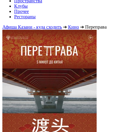
Пространства
Клубы
Прочее
Рестораны
Афиша Казани - куда сходить
➔
Кино
➔
Переправа