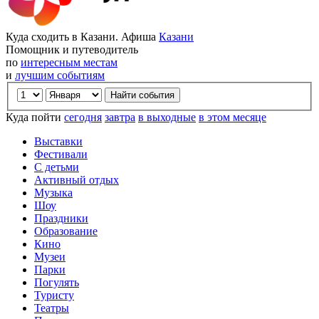
Куда сходить в Казани. Афиша
Казани
Помощник и путеводитель
по
интересным местам
и
лучшим событиям
Куда пойти
сегодня
завтра
в выходные
в этом месяце
Выставки
Фестивали
С детьми
Активный отдых
Музыка
Шоу
Праздники
Образование
Кино
Музеи
Парки
Погулять
Туристу
Театры