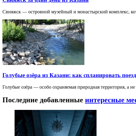
Свияжск — островной музейный и монастырский комплекс, кото
Голубые озёра из Казани: как спланировать поез
Голубые озёра — особо охраняемая природная территория, а н
Последние добавленные
интересные ме