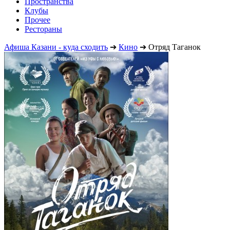
Пространства
Клубы
Прочее
Рестораны
Афиша Казани - куда сходить
➔
Кино
➔
Отряд Таганок