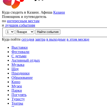
Куда сходить в Казани. Афиша
Казани
Помощник и путеводитель
по
интересным местам
и
лучшим событиям
Куда пойти
сегодня
завтра
в выходные
в этом месяце
Выставки
Фестивали
С детьми
Активный отдых
Музыка
Шоу
Праздники
Образование
Кино
Музеи
Парки
Погулять
Туристу
Театры