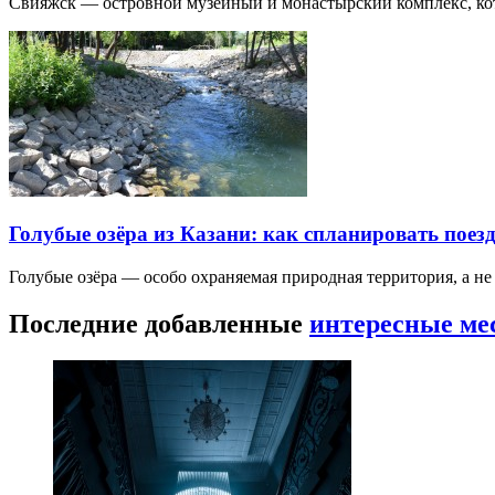
Свияжск — островной музейный и монастырский комплекс, кото
Голубые озёра из Казани: как спланировать поез
Голубые озёра — особо охраняемая природная территория, а н
Последние добавленные
интересные ме