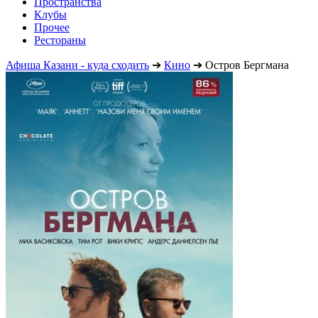
Пространства
Клубы
Прочее
Рестораны
Афиша Казани - куда сходить
➔
Кино
➔
Остров Бергмана