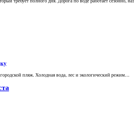
рый требует полного дня. Дорога по воде работает сезонно, н
дку
е городской пляж. Холодная вода, лес и экологический режим…
ста