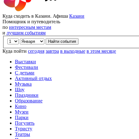
Куда сходить в Казани. Афиша
Казани
Помощник и путеводитель
по
интересным местам
и
лучшим событиям
Куда пойти
сегодня
завтра
в выходные
в этом месяце
Выставки
Фестивали
С детьми
Активный отдых
Музыка
Шоу
Праздники
Образование
Кино
Музеи
Парки
Погулять
Туристу
Театры