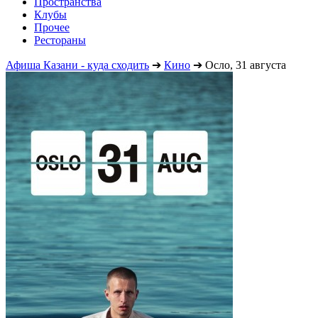
Пространства
Клубы
Прочее
Рестораны
Афиша Казани - куда сходить
➔
Кино
➔
Осло, 31 августа