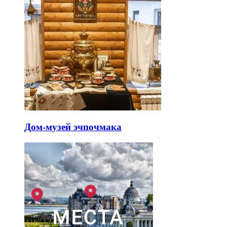
Дом-музей эчпочмака