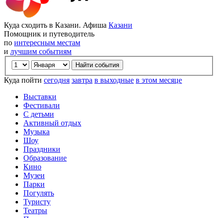
Куда сходить в Казани. Афиша
Казани
Помощник и путеводитель
по
интересным местам
и
лучшим событиям
Куда пойти
сегодня
завтра
в выходные
в этом месяце
Выставки
Фестивали
С детьми
Активный отдых
Музыка
Шоу
Праздники
Образование
Кино
Музеи
Парки
Погулять
Туристу
Театры