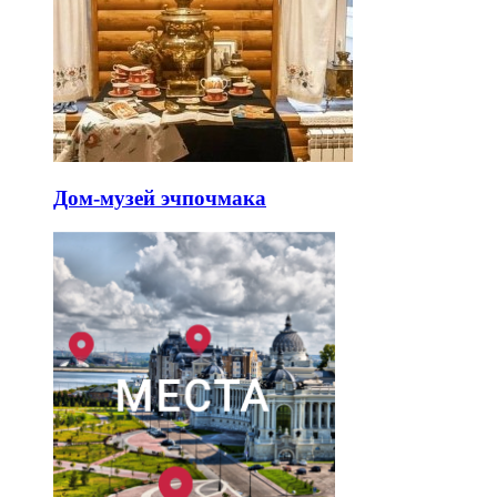
Дом-музей эчпочмака