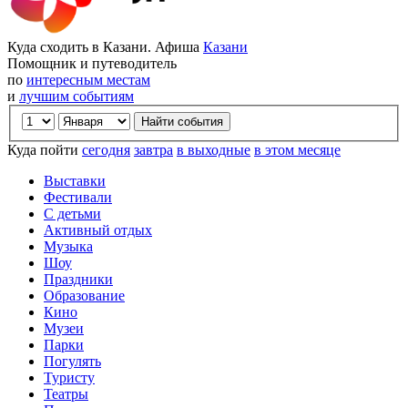
Куда сходить в Казани. Афиша
Казани
Помощник и путеводитель
по
интересным местам
и
лучшим событиям
Куда пойти
сегодня
завтра
в выходные
в этом месяце
Выставки
Фестивали
С детьми
Активный отдых
Музыка
Шоу
Праздники
Образование
Кино
Музеи
Парки
Погулять
Туристу
Театры