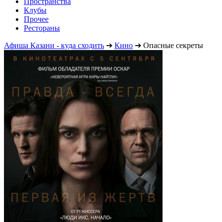
Пространства
Клубы
Прочее
Рестораны
Афиша Казани - куда сходить
➔
Кино
➔
Опасные секреты