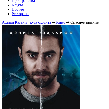
Пространства
Клубы
Прочее
Рестораны
Афиша Казани - куда сходить
➔
Кино
➔
Опасное задание