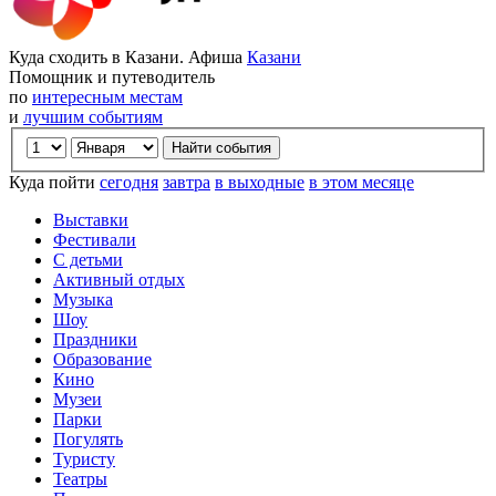
Куда сходить в Казани. Афиша
Казани
Помощник и путеводитель
по
интересным местам
и
лучшим событиям
Куда пойти
сегодня
завтра
в выходные
в этом месяце
Выставки
Фестивали
С детьми
Активный отдых
Музыка
Шоу
Праздники
Образование
Кино
Музеи
Парки
Погулять
Туристу
Театры