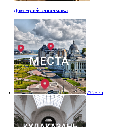
Дом-музей эчпочмака
255 мест