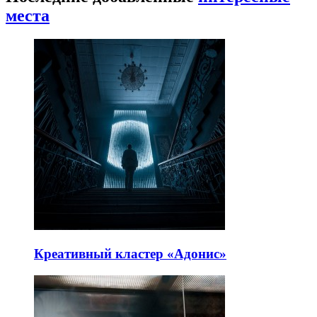
места
Креативный кластер «Адонис»