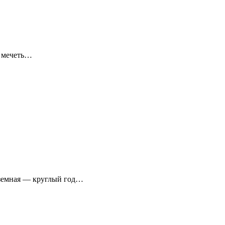
я мечеть…
аземная — круглый год…