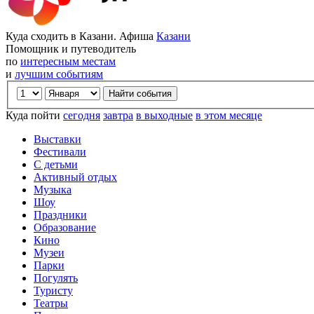
Куда сходить в Казани. Афиша
Казани
Помощник и путеводитель
по
интересным местам
и
лучшим событиям
Куда пойти
сегодня
завтра
в выходные
в этом месяце
Выставки
Фестивали
С детьми
Активный отдых
Музыка
Шоу
Праздники
Образование
Кино
Музеи
Парки
Погулять
Туристу
Театры