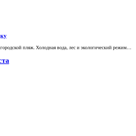
дку
е городской пляж. Холодная вода, лес и экологический режим…
ста