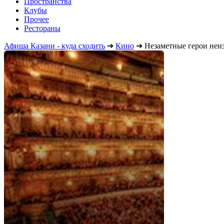
Пространства
Клубы
Прочее
Рестораны
Афиша Казани - куда сходить
➔
Кино
➔
Незаметные герои неи