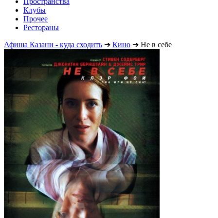
Пространства
Клубы
Прочее
Рестораны
Афиша Казани - куда сходить
➔
Кино
➔
Не в себе