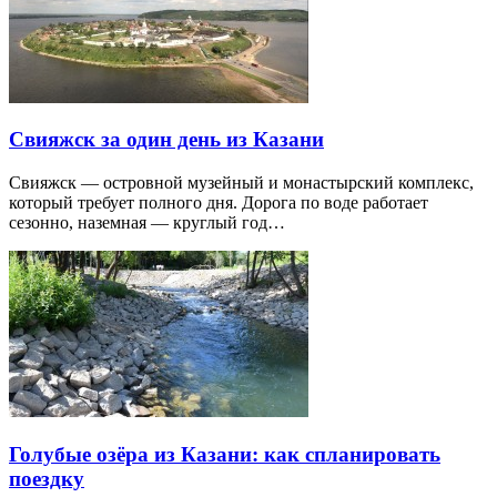
Свияжск за один день из Казани
Свияжск — островной музейный и монастырский комплекс,
который требует полного дня. Дорога по воде работает
сезонно, наземная — круглый год…
Голубые озёра из Казани: как спланировать
поездку