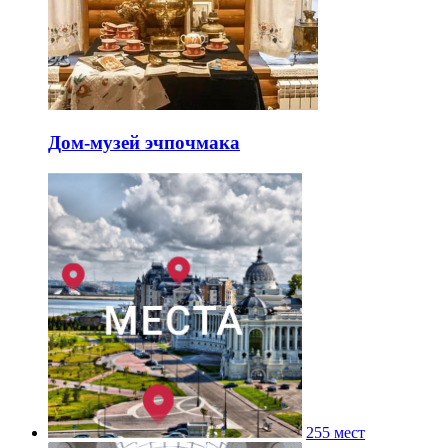
Дом-музей эчпочмака
255 мест