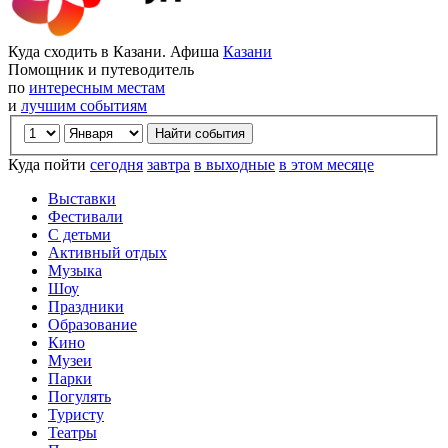
Куда сходить в Казани. Афиша
Казани
Помощник и путеводитель
по
интересным местам
и
лучшим событиям
Куда пойти
сегодня
завтра
в выходные
в этом месяце
Выставки
Фестивали
С детьми
Активный отдых
Музыка
Шоу
Праздники
Образование
Кино
Музеи
Парки
Погулять
Туристу
Театры